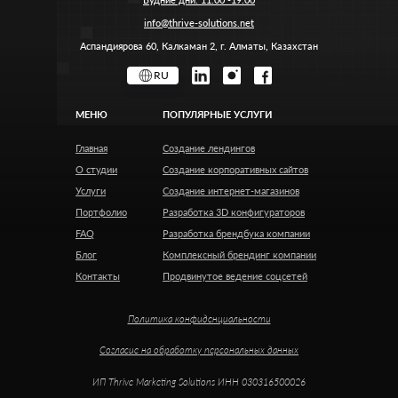
info@thrive-solutions.net
Аспандиярова 60, Калкаман 2, г. Алматы, Казахстан
RU
МЕНЮ
ПОПУЛЯРНЫЕ УСЛУГИ
Главная
Создание лендингов
О студии
Создание корпоративных сайтов
Услуги
Создание интернет-магазинов
Портфолио
Разработка 3D конфигураторов
FAQ
Разработка брендбука компании
Блог
Комплексный брендинг компании
Контакты
Продвинутое ведение соцсетей
Политика конфиденциальности
Согласие на обработку персональных данных
ИП Thrive Marketing Solutions ИНН 030316500026