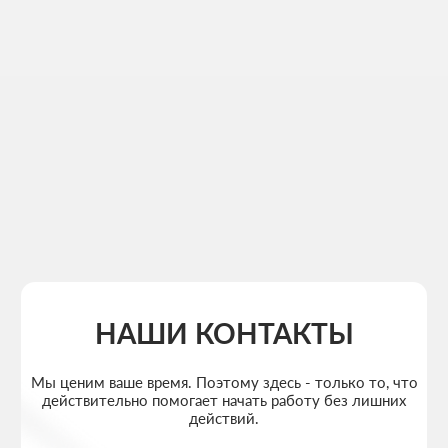
+7
Ваш Email
Приложите файлы (опционально)
Add files
Кратко опишите свой проект и то, чем
занимается ваш бизнес
Я согласен на обработку
персональных данных
и с
политикой
конфиденциальности
Обсудить проект