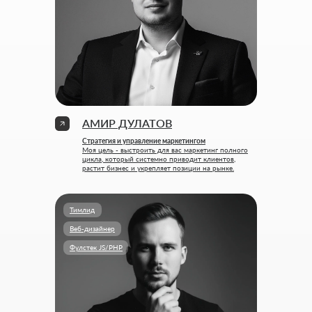
АМИР ДУЛАТОВ
Стратегия и управление маркетингом
Моя цель - выстроить для вас маркетинг полного
цикла, который системно приводит клиентов,
растит бизнес и укрепляет позиции на рынке.
Тимлид
Веб-дизайнер
Фулстек JS/PHP