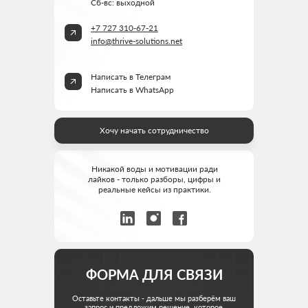
Сб-вс: выходной
РАЗРАБОТАНО
THRIVE MARKETING SOLUTIONS INC.
+7 727 310-67-21
&
THRIVE MARKETING SOLUTIONS KZ
info@thrive-solutions.net
© THRIVE SOLUTIONS, 2026
Написать в Телеграм
Написать в WhatsApp
Хочу начать сотрудничество
Никакой воды и мотивации ради
лайков - только разборы, цифры и
реальные кейсы из практики.
ФОРМА ДЛЯ СВЯЗИ
Оставьте контакты - дальше мы разберём ваш
запрос и предложим решение, которое