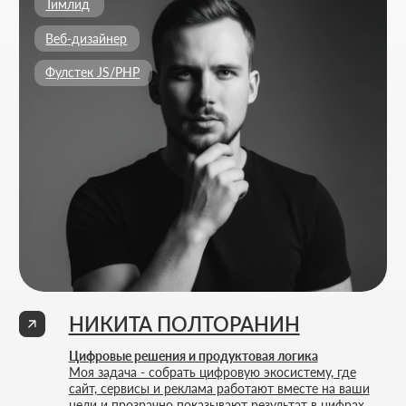
Цифровые решения и продуктовая логика
Моя задача - собрать цифровую экосистему, где
сайт, сервисы и реклама работают вместе на ваши
цели и прозрачно показывают результат в цифрах.
Бренд-дизайнер
Анимация
ПОЛИНА ЗАЙЦЕВА
Визуальная айдентика и анимация
Моя задача - строить визуальный язык бренда
через дизайн и моушн, чтобы каждый кадр
работал на узнаваемость и вызывал нужные