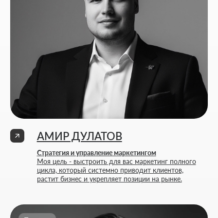
АМИР ДУЛАТОВ
Стратегия и управление маркетингом
Моя цель - выстроить для вас маркетинг полного
цикла, который системно приводит клиентов,
растит бизнес и укрепляет позиции на рынке.
Тимлид
Веб-дизайнер
Фулстек JS/PHP
НИКИТА ПОЛТОРАНИН