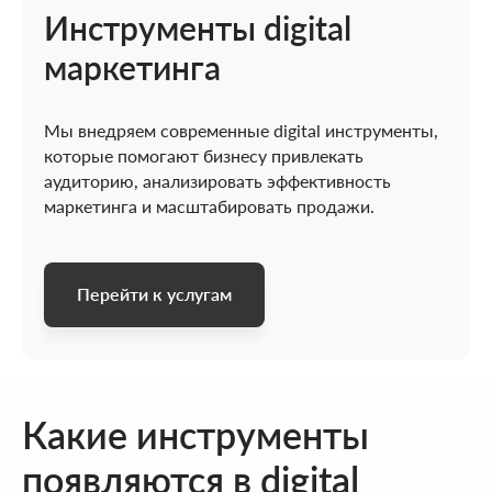
Инструменты digital
маркетинга
Мы внедряем современные digital инструменты,
которые помогают бизнесу привлекать
аудиторию, анализировать эффективность
маркетинга и масштабировать продажи.
Перейти к услугам
Какие инструменты
появляются в digital