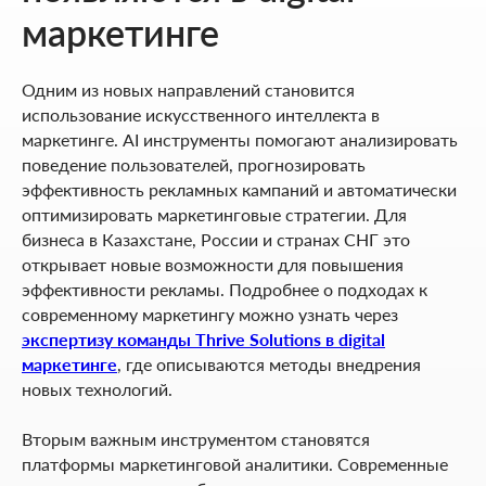
маркетинге
Одним из новых направлений становится
использование искусственного интеллекта в
маркетинге. AI инструменты помогают анализировать
поведение пользователей, прогнозировать
эффективность рекламных кампаний и автоматически
оптимизировать маркетинговые стратегии. Для
бизнеса в Казахстане, России и странах СНГ это
открывает новые возможности для повышения
эффективности рекламы. Подробнее о подходах к
современному маркетингу можно узнать через
экспертизу команды Thrive Solutions в digital
маркетинге
, где описываются методы внедрения
новых технологий.
Вторым важным инструментом становятся
платформы маркетинговой аналитики. Современные