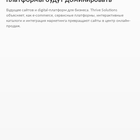
+7 727 310-67-21
Будущее сайтов и digital-платформ для бизнеса. Thrive Solutions
info@thrive-solutions.net
объясняет, как e-commerce, сервисные платформы, интерактивные
каталоги и интеграция маркетинга превращают сайты в центр онлайн-
продаж.
Написать в Телеграм
Написать в WhatsApp
Хочу начать сотрудничество
Никакой воды и мотивации ради
лайков - только разборы, цифры и
реальные кейсы из практики.
ФОРМА ДЛЯ СВЯЗИ
Оставьте контакты - дальше мы разберём ваш
запрос и предложим решение, которое
действительно работает.