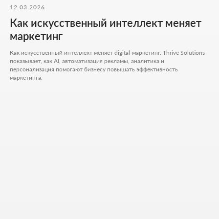
12.03.2026
Как к вам обращаться
Как искусственный интеллект меняет
маркетинг
Введите ваш номер телефона
Как искусственный интеллект меняет digital-маркетинг. Thrive Solutions
показывает, как AI, автоматизация рекламы, аналитика и
+7
персонализация помогают бизнесу повышать эффективность
маркетинга.
Ваш Email
Приложите файлы (опционально)
Add files
Кратко опишите свой проект и то, чем
занимается ваш бизнес
Я согласен на обработку
персональных данных
и с
политикой
конфиденциальности
Обсудить проект