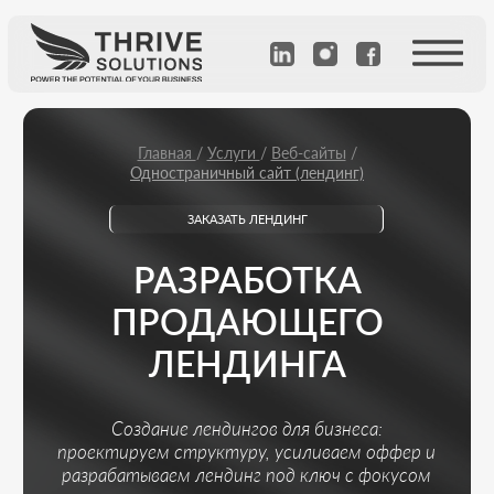
Главная
/
Услуги
/
Веб-сайты
/
Одностраничный сайт (лендинг)
ЗАКАЗАТЬ ЛЕНДИНГ
РАЗРАБОТКА
ПРОДАЮЩЕГО
ЛЕНДИНГА
Создание лендингов для бизнеса:
проектируем структуру, усиливаем оффер и
разрабатываем лендинг под ключ с фокусом
на конверсию и заявки.
Рассчитать стоимость