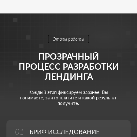
АМИР ДУЛАТОВ
Стратегия и управление маркетингом
Моя цель - выстроить для вас маркетинг полного
цикла, который системно приводит клиентов,
растит бизнес и укрепляет позиции на рынке.
Тимлид
Веб-дизайнер
Фулстек JS/PHP