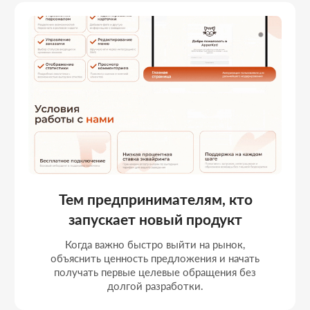
Экспертам и специалистам,
сервисным и B2C-компаниям
Если нужно понятно и убедительно
показать услугу, кейсы и преимущества,
направив клиента к конкретному действию
и заявке.
Брендам с одним главным
предложением
Когда есть чёткий фокус на одном
продукте или услуге и задача глубоко
раскрыть его ценность, не перегружая
пользователя лишней информацией.