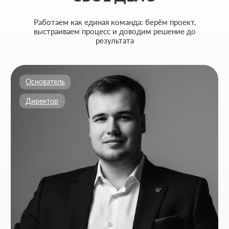
+7
Ваш Email
Приложите файлы (опционально)
Add files
Кратко опишите свой проект и то, чем
занимается ваш бизнес
Я согласен на обработку
персональных данных
и с
политикой
конфиденциальности
Обсудить проект