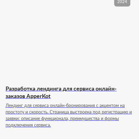
2024
Наша команда
ВАШ ПРОЕКТ БУДЕТ ВЕСТИ
КОМАНДА, КОТОРАЯ ЗНАЕТ
СВОЁ ДЕЛО
Работаем как единая команда: берём проект,
выстраиваем процесс и доводим решение до
результата
Разработка лендинга для сервиса онлайн-
заказов ApperKot
Основатель
Директор
Лендинг для сервиса онлайн-бронирования с акцентом на
простоту и скорость. Страница выстроена под регистрацию и
заявки: описание функционала, преимущества и формы
подключения сервиса.