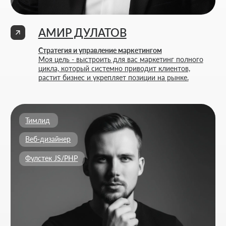
Расчитать стоимость
+7 727 310-67-21
Будние дни: 11:00 -19:00
info@thrive-solutions.net
Аспандиярова 60, Калкаман 2, г. Алматы, Казахстан
RU
МЕНЮ
ПОПУЛЯРНЫЕ УСЛУГИ
Главная
Создание лендингов
О студии
Создание корпоративных сайтов
Услуги
Создание интернет-магазинов
Портфолио
Разработка 3D конфигураторов
FAQ
Разработка брендбука компании
Блог
Комплексный брендинг компании
Контакты
Продвинутое ведение соцсетей