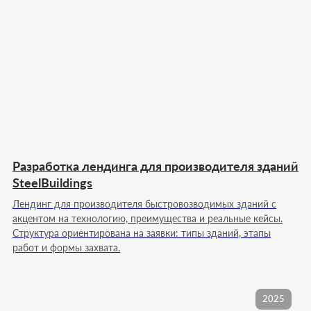
Каждый этап фиксируем заранее. Вы
понимаете, за что платите и какой результат
получите.
01
БРИФ ИССЛЕДОВАНИЕ
Погружаемся в продукт, аудиторию и
задачу. Определяем цель лендинга,
формулируем ключевые смыслы и
фиксируем ожидания по результату.
Разработка лендинга для производителя зданий
02
СТРУКТУРА СТРАНИЦЫ
SteelBuildings
Формируем архитектуру блоков и
продумываем логику пользователя от
Лендинг для производителя быстровозводимых зданий с
первого экрана к целевому действию без
акцентом на технологию, преимущества и реальные кейсы.
лишних отвлечений.
Структура ориентирована на заявки: типы зданий, этапы
работ и формы захвата.
03
ДИЗАЙН КОНЦЕПЦИЯ
Разрабатываем визуальный стиль и
подачу, которые усиливают оффер,
2025
выстраивают акценты и удерживают
внимание на главном.