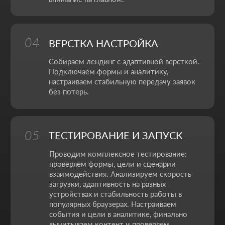
Моя задача - строить визуальный язык бренда
через дизайн и моушн, чтобы каждый кадр
работал на узнаваемость и вызывал нужные
эмоции.
НАШИ КОНТАКТЫ
Мы ценим ваше время. Поэтому здесь - только то, что
действительно помогает начать работу без лишних
действий.
Адрес:
Аспандиярова 60, Калкаман 2,
г. Алматы, Казахстан
Режим работы:
Пн-пт: 10:00-18:00
Сб-вс: выходной
+7 727 310-67-21
info@thrive-solutions.net
Написать в Телеграм