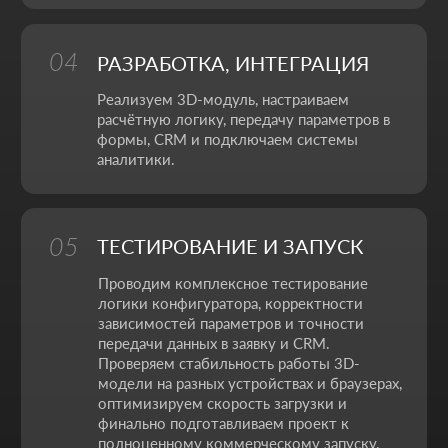
ПОЛИНА ЗАЙЦЕВА
Визуальная айдентика и анимация
Моя задача - строить визуальный язык бренда
через дизайн и моушн, чтобы каждый кадр
работал на узнаваемость и вызывал нужные
эмоции.
НАШИ КОНТАКТЫ
Мы ценим ваше время. Поэтому здесь - только то, что
действительно помогает начать работу без лишних
действий.
Адрес:
Аспандиярова 60, Калкаман 2,
г. Алматы, Казахстан
Режим работы:
Пн-пт: 10:00-18:00