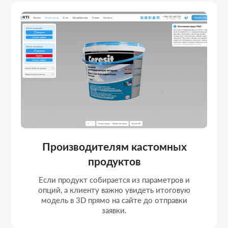
B2B компаниям со сложной
линейкой
Когда требуется не просто описание
товара, а полноценная система, где
заказчик может собрать решение под свои
задачи и отправить комплектацию.
Брендам с вариативным
ассортиментом
Если в каталоге десятки модификаций и
необходимо объединить контент,
структуру и конфигуратор в единую
продающую платформу.