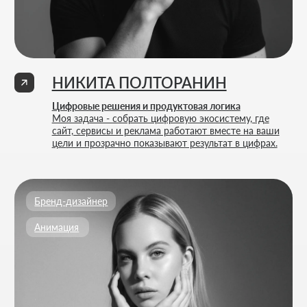
Услуги
Создание интернет-магазинов
Портфолио
Разработка 3D конфигураторов
FAQ
Разработка брендбука компании
Блог
Комплексный брендинг компании
Контакты
Продвинутое ведение соцсетей
Политика конфиденциальности
Согласие на обработку персональных данных
ИП Thrive Marketing Solutions ИНН 030316500026
РАЗРАБОТАНО
THRIVE MARKETING SOLUTIONS INC.
&
THRIVE MARKETING SOLUTIONS KZ
© THRIVE SOLUTIONS, 2026