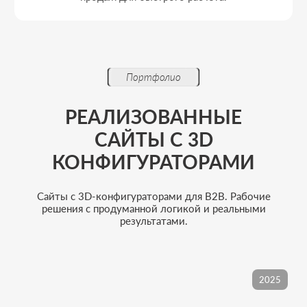
Этапы работы
ПРОЗРАЧНЫЙ ПРОЦЕСС
РАЗРАБОТКИ 3D-РЕШЕНИЯ
Работаем системно: проектируем логику
конфигуратора, согласовываем этапы и держим
вас в курсе на каждом шаге.
01
АНАЛИТИКА И ЛОГИКА
Формируем архитектуру сайта и сценарии
конфигурации. Определяем параметры,
зависимости и целевые действия
пользователя.
02
СТРУКТУРА И СЦЕНАРИИ
Прорабатываем логику переходов,
последовательность шагов конфигуратора
2025
и точки взаимодействия с заявкой,
расчётом и отделом продаж.