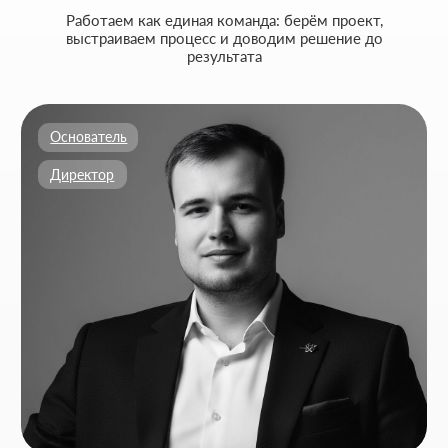
действительно работает.
Как к вам обращаться
Введите ваш номер телефона
+7
Ваш Email
Приложите файлы (опционально)
Add files
Кратко опишите свой проект и то, чем
занимается ваш бизнес
Я согласен на обработку
персональных данных
и с
политикой
конфиденциальности
Обсудить проект