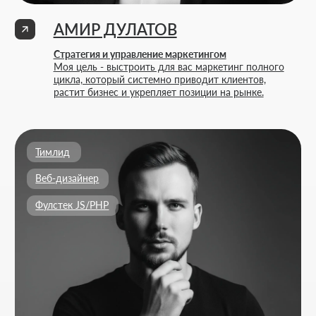
Расчитать стоимость
+7 727 310-67-21
Будние дни: 11:00 -19:00
info@thrive-solutions.net
Аспандиярова 60, Калкаман 2, г. Алматы, Казахстан
RU
МЕНЮ
ПОПУЛЯРНЫЕ УСЛУГИ
Главная
Создание лендингов
О студии
Создание корпоративных сайтов