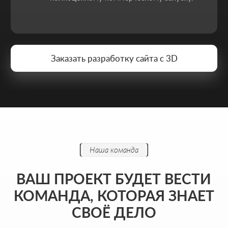
Сб-вс: выходной
+7 727 310-67-21
info@thrive-solutions.net
Написать в Телеграм
Написать в WhatsApp
Хочу начать сотрудничество
Никакой воды и мотивации ради
лайков - только разборы, цифры и
реальные кейсы из практики.
ФОРМА ДЛЯ СВЯЗИ
Оставьте контакты - дальше мы разберём ваш
запрос и предложим решение, которое