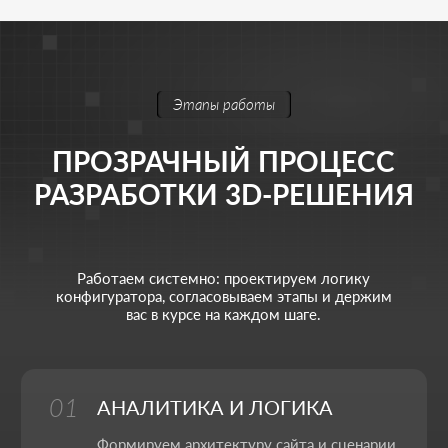
АМИР ДУЛАТОВ
Стратегия и управление маркетингом
Моя цель - выстроить для вас маркетинг полного
цикла, который системно приводит клиентов,
растит бизнес и укрепляет позиции на рынке.
Тимлид
Веб-дизайнер
Фулстек JS/PHP