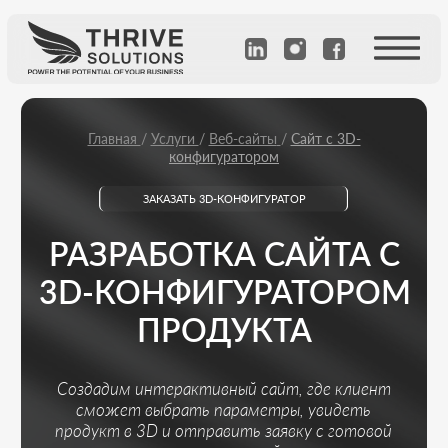
Главная
/
Услуги
/
Веб-сайты
/
Сайт с 3D-
конфигуратором
ЗАКАЗАТЬ 3D-КОНФИГУРАТОР
РАЗРАБОТКА САЙТА С
3D-КОНФИГУРАТОРОМ
ПРОДУКТА
Создадим интерактивный сайт, где клиент
сможет выбрать параметры, увидеть
продукт в 3D и отправить заявку с готовой
комплектацией.
Рассчитать стоимость