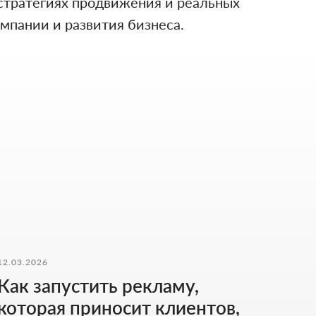
 стратегиях продвижения и реальных
мпании и развития бизнеса.
И
12.03.2026
м ваш запрос и
Как запустить рекламу,
льно работает.
которая приносит клиентов,
те ваш номер телефона