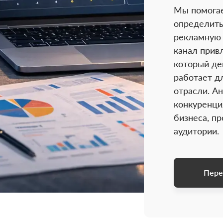
Мы помога
определит
рекламную 
канал прив
который де
работает д
отрасли. А
конкуренция
бизнеса, п
аудитории.
Пере