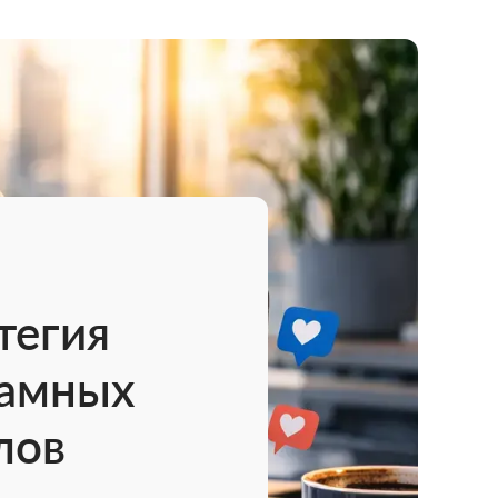
тегия
амных
лов