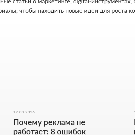
ые статьи о маркетинге, digital-инструментах,
риалы, чтобы находить новые идеи для роста ко
ФОРМА ДЛЯ СВЯЗ
12.03.2026
Оставьте контакты - дальше мы разберё
Почему реклама не
предложим решение, которое действите
работает: 8 ошибок
Как к вам обращаться
Введи