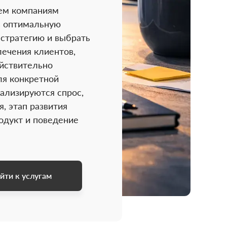
ем компаниям
ь оптимальную
стратегию и выбрать
лечения клиентов,
йствительно
ля конкретной
нализируются спрос,
, этап развития
родукт и поведение
йти к услугам