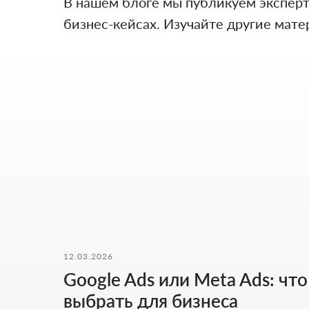
В нашем блоге мы публикуем экспертн
бизнес-кейсах. Изучайте другие мате
НАШИ КОНТАКТЫ
12.03.2026
Мы ценим ваше время. Поэтому здесь - только то, что
Google Ads или Meta Ads: что
действительно помогает начать работу без лишних
действий.
выбрать для бизнеса