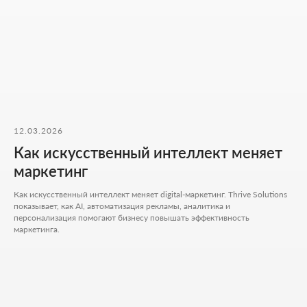
ФОРМА ДЛЯ СВЯЗИ
Оставьте контакты - дальше мы разберём ваш
запрос и предложим решение, которое
действительно работает.
Как к вам обращаться
12.03.2026
Как искусственный интеллект меняет
Введите ваш номер телефона
маркетинг
+7
Как искусственный интеллект меняет digital-маркетинг. Thrive Solutions
Ваш Email
показывает, как AI, автоматизация рекламы, аналитика и
персонализация помогают бизнесу повышать эффективность
маркетинга.
Приложите файлы (опционально)
Add files
Кратко опишите свой проект и то, чем
занимается ваш бизнес