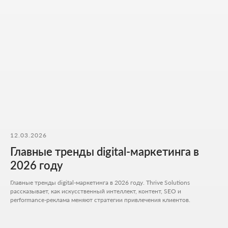
Я согласен на обработку
персональных данных
и с
политикой
конфиденциальности
Обсудить проект
12.03.2026
Главные тренды digital-маркетинга в
Расчитать стоимость
2026 году
+7 727 310-67-21
Главные тренды digital-маркетинга в 2026 году. Thrive Solutions
Будние дни: 11:00 -19:00
рассказывает, как искусственный интеллект, контент, SEO и
info@thrive-solutions.net
performance-реклама меняют стратегии привлечения клиентов.
Аспандиярова 60, Калкаман 2, г. Алматы, Казахстан
RU