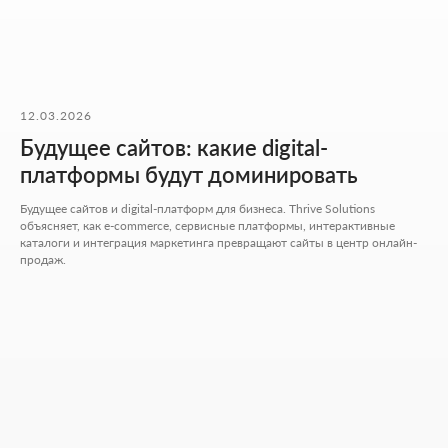
Адрес:
Аспандиярова 60, Калкаман 2,
г. Алматы, Казахстан
Режим работы:
Пн-пт: 10:00-18:00
12.03.2026
Сб-вс: выходной
Будущее сайтов: какие digital-
+7 727 310-67-21
платформы будут доминировать
info@thrive-solutions.net
Будущее сайтов и digital-платформ для бизнеса. Thrive Solutions
объясняет, как e-commerce, сервисные платформы, интерактивные
Написать в Телеграм
каталоги и интеграция маркетинга превращают сайты в центр онлайн-
Написать в WhatsApp
продаж.
Хочу начать сотрудничество
Никакой воды и мотивации ради
лайков - только разборы, цифры и
реальные кейсы из практики.