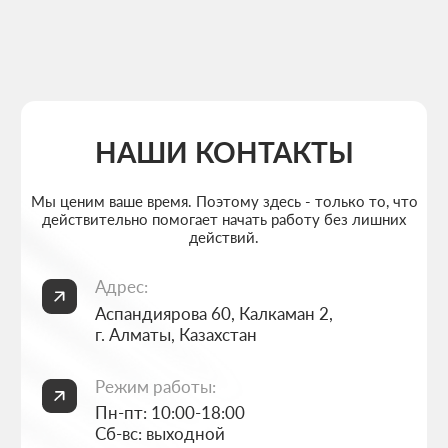
МЕНЮ
ПОПУЛЯРНЫЕ УСЛУГИ
Главная
Создание лендингов
О студии
Создание корпоративных сайтов
Услуги
Создание интернет-магазинов
Портфолио
Разработка 3D конфигураторов
FAQ
Разработка брендбука компании
Блог
Комплексный брендинг компании
Контакты
Продвинутое ведение соцсетей
Политика конфиденциальности
Согласие на обработку персональных данных
ИП Thrive Marketing Solutions ИНН 030316500026
РАЗРАБОТАНО
THRIVE MARKETING SOLUTIONS INC.
&
THRIVE MARKETING SOLUTIONS KZ
© THRIVE SOLUTIONS, 2026