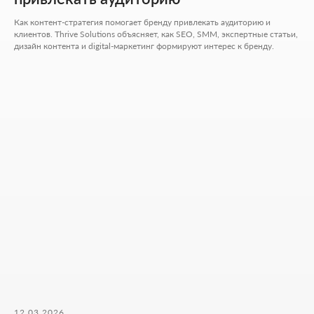
Хочу начать сотрудничество
Как контент-стратегия помогает бренду привлекать аудиторию и
клиентов. Thrive Solutions объясняет, как SEO, SMM, экспертные статьи,
дизайн контента и digital-маркетинг формируют интерес к бренду.
Никакой воды и мотивации ради
лайков - только разборы, цифры и
реальные кейсы из практики.
ФОРМА ДЛЯ СВЯЗИ
Оставьте контакты - дальше мы разберём ваш
запрос и предложим решение, которое
действительно работает.
Как к вам обращаться
Введите ваш номер телефона
+7
12.03.2026