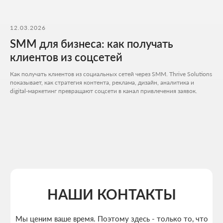
Расчитать стоимость
12.03.2026
+7 727 310-67-21
SMM для бизнеса: как получать
Будние дни: 11:00 -19:00
клиентов из соцсетей
info@thrive-solutions.net
Аспандиярова 60, Калкаман 2, г. Алматы, Казахстан
Как получать клиентов из социальных сетей через SMM. Thrive Solutions
показывает, как стратегия контента, реклама, дизайн, аналитика и
RU
digital-маркетинг превращают соцсети в канал привлечения заявок.
МЕНЮ
ПОПУЛЯРНЫЕ УСЛУГИ
Главная
Создание лендингов
О студии
Создание корпоративных сайтов
Услуги
Создание интернет-магазинов
Портфолио
Разработка 3D конфигураторов
FAQ
Разработка брендбука компании
Блог
Комплексный брендинг компании
Контакты
Продвинутое ведение соцсетей
Политика конфиденциальности