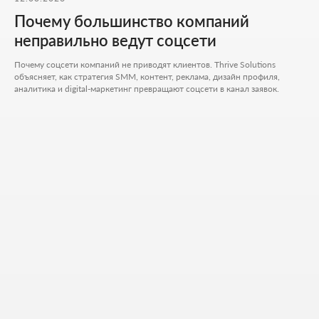
Ваш Email
Почему большинство компаний
неправильно ведут соцсети
Приложите файлы (опционально)
Почему соцсети компаний не приводят клиентов. Thrive Solutions
объясняет, как стратегия SMM, контент, реклама, дизайн профиля,
Add files
аналитика и digital-маркетинг превращают соцсети в канал заявок.
Кратко опишите свой проект и то, чем
занимается ваш бизнес
Я согласен на обработку
персональных данных
и с
политикой
конфиденциальности
Обсудить проект