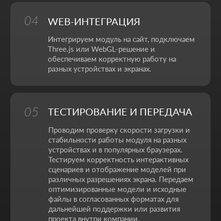
эмоции.
НАШИ КОНТАКТЫ
Мы ценим ваше время. Поэтому здесь - только то, что
действительно помогает начать работу без лишних
действий.
Адрес:
Аспандиярова 60, Калкаман 2,
г. Алматы, Казахстан
Режим работы:
Пн-пт: 10:00-18:00
Сб-вс: выходной
+7 727 310-67-21
info@thrive-solutions.net
Написать в Телеграм
Написать в WhatsApp