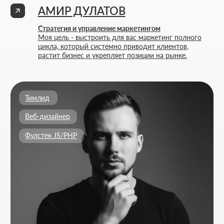
Расчитать стоимость
+7 727 310-67-21
Будние дни: 11:00 -19:00
info@thrive-solutions.net
Аспандиярова 60, Калкаман 2, г. Алматы, Казахстан
RU
МЕНЮ
ПОПУЛЯРНЫЕ УСЛУГИ
Главная
Создание лендингов
О студии
Создание корпоративных сайтов
Услуги
Создание интернет-магазинов
Портфолио
Разработка 3D конфигураторов
FAQ
Разработка брендбука компании
Блог
Комплексный брендинг компании
Контакты
Продвинутое ведение соцсетей