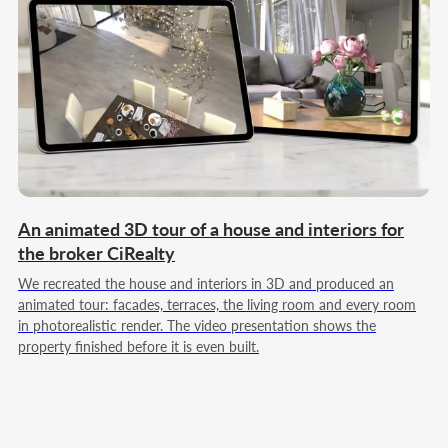
Наша команда
ВАШ ПРОЕКТ БУДЕТ ВЕСТИ
КОМАНДА, КОТОРАЯ ЗНАЕТ
СВОЁ ДЕЛО
Работаем как единая команда: берём проект,
выстраиваем процесс и доводим решение до
результата
An animated 3D tour of a house and interiors for
the broker CiRealty
Основатель
We recreated the house and interiors in 3D and produced an
animated tour: facades, terraces, the living room and every room
Директор
in photorealistic render. The video presentation shows the
property finished before it is even built.