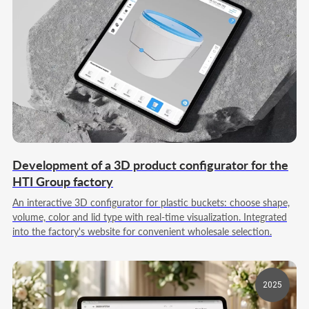
интерактивного 3D-модуля с web-
оптимизированными моделями.
01
АНАЛИЗ ЗАДАЧ
Определяем цели внедрения
визуализатора, количество моделей и
требуемый уровень интерактивности для
сайта.
02
ПОДГОТОВКА МОДЕЛЕЙ
Development of a 3D product configurator for the
Оптимизируем 3D-модели под web,
настраиваем геометрию, текстуры и
HTI Group factory
стабильную работу в браузере без
перегрузки интерфейса.
An interactive 3D configurator for plastic buckets: choose shape,
volume, color and lid type with real-time visualization. Integrated
into the factory's website for convenient wholesale selection.
03
ЛОГИКА ВЗАИМОДЕЙСТВИЯ
Разрабатываем структуру управления:
вращение, масштабирование,
переключение вариантов, смену
2025
параметров и другие функции.