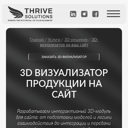
Главная
/
Услуги
/
3D-решения
/
3D-
визуализатор на ваш сайт
ЗАКАЗАТЬ 3D-ВИЗУАЛИЗАТОР
3D ВИЗУАЛИЗАТОР
ПРОДУКЦИИ НА
САЙТ
Разрабатываем интерактивный 3D-модуль
для сайта: от подготовки моделей и логики
взаимодействия до интеграции и передачи
web-оптимизированных файлов.
Рассчитать стоимость