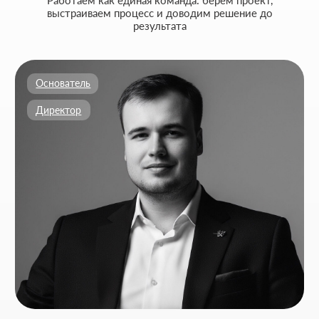
Ваш Email
Приложите файлы (опционально)
Add files
Кратко опишите свой проект и то, чем
занимается ваш бизнес
Я согласен на обработку
персональных данных
и с
политикой
конфиденциальности
Обсудить проект