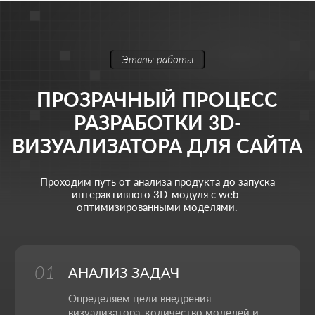
АМИР ДУЛАТОВ
Стратегия и управление маркетингом
Моя цель - выстроить для вас маркетинг полного
цикла, который системно приводит клиентов,
растит бизнес и укрепляет позиции на рынке.
Тимлид
Веб-дизайнер
Фулстек JS/PHP