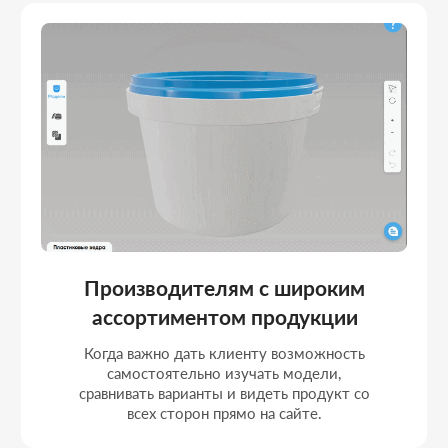
Стартапам и digital-
ориентированным брендам
Если необходимо показать продукт
современно и интерактивно, усилив
доверие пользователя и вовлеченность в
процессе выбора.
Маркетинговым и e-commerce
командам
Когда требуется инструмент для
повышения конверсии: визуализатор
помогает сократить сомнения и ускоряет
принятие решения о покупке.