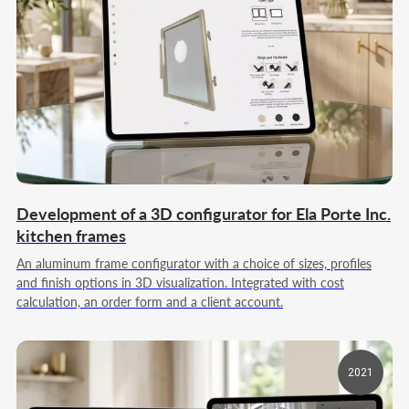
04
WEB-ИНТЕГРАЦИЯ
Интегрируем модуль на сайт, подключаем
Three.js или WebGL-решение и
обеспечиваем корректную работу на
разных устройствах и экранах.
05
ТЕСТИРОВАНИЕ И ПЕРЕДАЧА
Проводим проверку скорости загрузки и
стабильности работы модуля на разных
устройствах и в популярных браузерах.
Development of a 3D configurator for Ela Porte Inc.
Тестируем корректность интерактивных
сценариев и отображение моделей при
kitchen frames
различных разрешениях экрана. Передаем
оптимизированные модели и исходные
An aluminum frame configurator with a choice of sizes, profiles
файлы в согласованных форматах для
дальнейшей поддержки или развития
and finish options in 3D visualization. Integrated with cost
проекта внутри компании.
calculation, an order form and a client account.
Заказать 3D-Визуализатор для сайта
2021