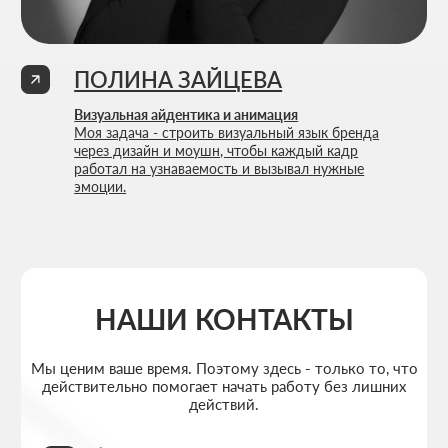
+7 727 310-67-21
Будние дни: 11:00 -19:00
info@thrive-solutions.net
Аспандиярова 60, Калкаман 2, г. Алматы, Казахстан
RU
МЕНЮ
ПОПУЛЯРНЫЕ УСЛУГИ
Главная
Создание лендингов
О студии
Создание корпоративных сайтов
Услуги
Создание интернет-магазинов
Портфолио
Разработка 3D конфигураторов
FAQ
Разработка брендбука компании
Блог
Комплексный брендинг компании
Контакты
Продвинутое ведение соцсетей
Политика конфиденциальности
Согласие на обработку персональных данных