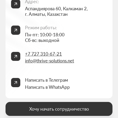
ИП Thrive Marketing Solutions ИНН 030316500026
РАЗРАБОТАНО
THRIVE MARKETING SOLUTIONS INC.
&
THRIVE MARKETING SOLUTIONS KZ
© THRIVE SOLUTIONS, 2026