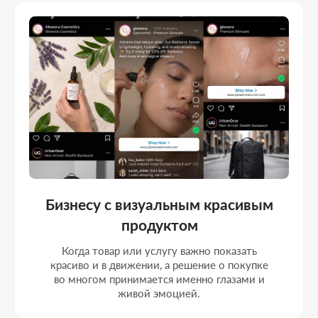
Брендам, которые делают ставку
на Reels видео
Если короткие видео заходят вашей
аудитории, и нужно превратить просмотры
и охваты в реальные заявки, обращения и
продажи.
Магазинам с импульсной покупкой
в ленте
Когда человек может загореться
продуктом прямо в ленте или сторис, и
задача поймать этот момент и быстро
довести его до обращения.