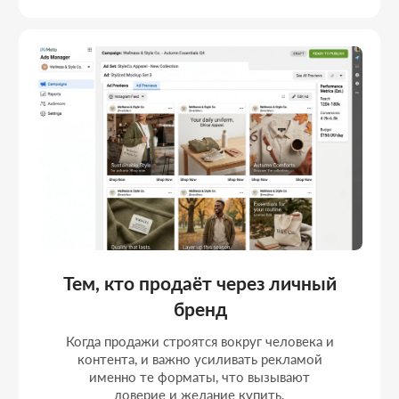
АМИР ДУЛАТОВ
Стратегия и управление маркетингом
Моя цель - выстроить для вас маркетинг полного
цикла, который системно приводит клиентов,
растит бизнес и укрепляет позиции на рынке.
Тимлид
Веб-дизайнер
Фулстек JS/PHP
НИКИТА ПОЛТОРАНИН
Цифровые решения и продуктовая логика
Моя задача - собрать цифровую экосистему, где
сайт, сервисы и реклама работают вместе на ваши