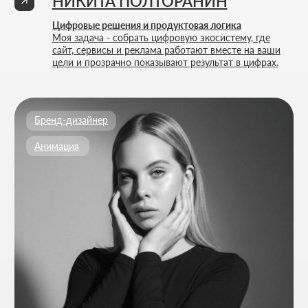
Приложите файлы (опционально)
Add files
Кратко опишите свой проект и то, чем
занимается ваш бизнес
Я согласен на обработку
персональных данных
и с
политикой
конфиденциальности
Обсудить проект
Расчитать стоимость