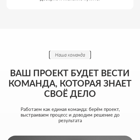
цели и прозрачно показывают результат в цифрах.
Бренд-дизайнер
Анимация
ПОЛИНА ЗАЙЦЕВА
Визуальная айдентика и анимация
Моя задача - строить визуальный язык бренда
через дизайн и моушн, чтобы каждый кадр
работал на узнаваемость и вызывал нужные
эмоции.