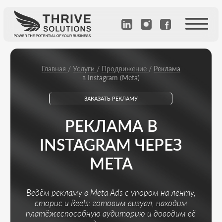
Главная
/
Услуги
/
Продвижение
/
Реклама
в Instagram (Meta)
ЗАКАЗАТЬ РЕКЛАМУ
РЕКЛАМА В
INSTAGRAM ЧЕРЕЗ
META
Ведём рекламу в Meta Ads с упором на ленту,
сторис и Reels: готовим визуал, находим
платёжеспособную аудиторию и доводим её
до заявки.
Рассчитать стоимость