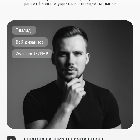
Никакой воды и мотивации ради
лайков - только разборы, цифры и
реальные кейсы из практики.
ФОРМА ДЛЯ СВЯЗИ
Оставьте контакты - дальше мы разберём ваш
запрос и предложим решение, которое
действительно работает.
Как к вам обращаться
Введите ваш номер телефона
+7
Ваш Email