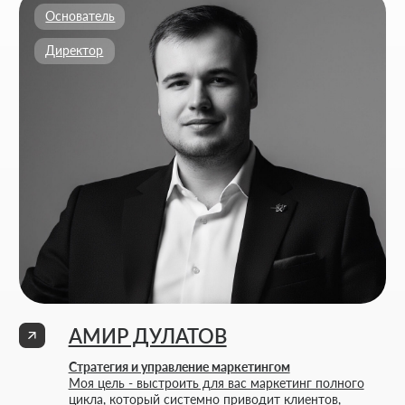
НАШИ КОНТАКТЫ
Мы ценим ваше время. Поэтому здесь - только то, что
действительно помогает начать работу без лишних
действий.
Адрес:
Аспандиярова 60, Калкаман 2,
г. Алматы, Казахстан
Режим работы:
Пн-пт: 10:00-18:00
Сб-вс: выходной
+7 727 310-67-21
info@thrive-solutions.net
Написать в Телеграм
Написать в WhatsApp
Хочу начать сотрудничество