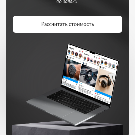
СТРАТЕГИЯ
Изучаем нишу, продукт и визуальную
подачу вашего бренда
КРЕАТИВЫ И ЗАПУСК
Готовим креативы, сторис и Reels под
показы
АУДИТОРИИ И ПИКСЕЛЬ