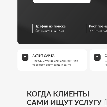
Трафик из поиска
Рост позиций сай
без платы за клик
и поток заявок
АУДИТ САЙТА
СЕМАНТИ
Находим техническиеошибки, что
Собираем з
тормозят ростпозиций сайта
ищутклиен
КОГДА КЛИЕНТЫ
САМИ ИЩУТ УСЛУГУ
Типы б