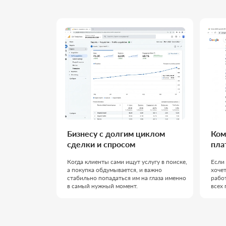
Бизнесу с долгим циклом
Компаниям
сделки и спросом
платить з
Когда клиенты сами ищут услугу в поиске,
Если реклама с
а покупка обдумывается, и важно
хочется источ
стабильно попадаться им на глаза именно
работает на ва
в самый нужный момент.
всех платных 
ВАШ ПРОЕКТ БУДЕТ ВЕС
КОТОРАЯ ЗНАЕТ СВОЁ Д