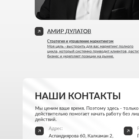
НАШИ КОНТАКТЫ
Мы ценим ваше время. Поэтому здесь - только то, что
действительно помогает начать работу без лишних
действий.
Адрес:
Режим р
Аспандиярова 60, Калкаман 2,
Пн-пт: 
г. Алматы, Казахстан
Сб-вс: 
Написать в Телеграм
+7 727 
Написать в WhatsApp
info@thr
Хочу начать сотрудничество
Никакой воды и мотивации ради лайков - только
разборы, цифры и реальные кейсы из практики.