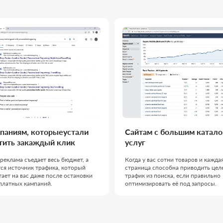
, которыеустали
Сайтам с большим каталогом
Ре
акаждый клик
услуг
би
ъедает весь бюджет, а
Когда у вас сотни товаров и каждая
Ког
ник трафика, который
страница способна приводить целевой
рай
с даже после остановки
трафик из поиска, если правильно
зап
кампаний.
оптимизировать её под запросы.
зво
ТИ КОМАНДА,
Работаем как един
проект, выстраив
ЕЛО
решение до резуль
Наша команда