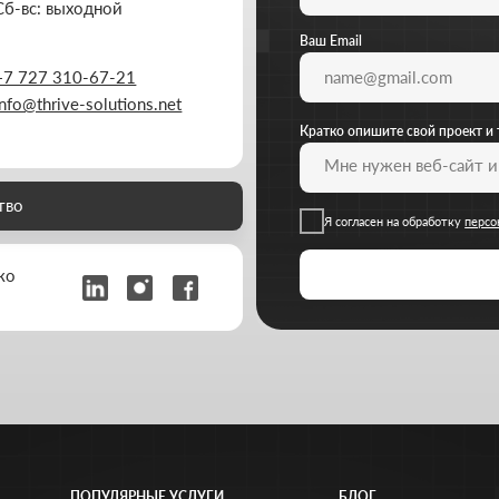
ПОПУЛЯРНЫЕ УСЛУГИ
БЛОГ
Создание лендингов
Как выбрать маркетинговое агентство
Создание корпоративных сайтов
Как структура сайта влияет на продажи
Создание интернет-магазинов
Каким должен быть сайт компании в 2026
Разработка 3D конфигураторов
SMM для бизнеса: клиенты из соцсетей
Разработка брендбука компании
Почему реклама не работает: 8 ошибок
Комплексный брендинг компании
Новые инструменты продвижения
Продвинутое ведение соцсетей
Как снизить стоимость заявки в рекламе
РАЗРАБОТАНО
THRIVE MARKETING SOLUTIONS INC.
Согласие на обработку персона
&
THRIVE MARKETING SOLUTIONS KZ