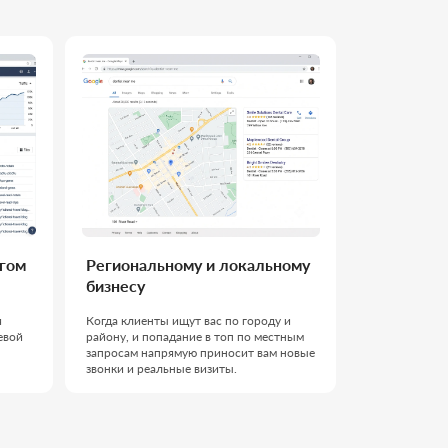
гиональному и локальному
знесу
да клиенты ищут вас по городу и
ону, и попадание в топ по местным
росам напрямую приносит вам новые
нки и реальные визиты.
ая команда: берём
аем процесс и доводим
тата