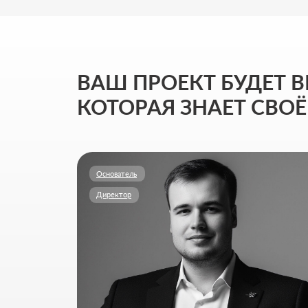
Основатель
Директор
АМИР ДУЛАТОВ
Стратегия и управление маркетингом
Моя цель - выстроить для вас маркетинг полного
цикла, который системно приводит клиентов, растит
бизнес и укрепляет позиции на рынке.