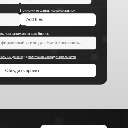
Расчитать стоимость
+7 727 310-67-21
Будние дни: 11:00 -19:00
info@thrive-solutions.net
Аспандиярова 60, Калкаман 2, г.
Алматы, Казахстан
RU
льных данных
Политика конфиденциальности