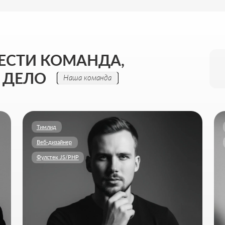
Тимлид
Бренд-дизайнер
Веб-дизайнер
Анимация
Фулстек JS/PHP
НИКИТА ПОЛТОРАНИН
ПОЛИНА 
Цифровые решения и продуктовая логика
Визуальная айд
Моя задача - собрать цифровую экосистему, где сайт,
Моя задача - ст
сервисы и реклама работают вместе на ваши цели и
дизайн и моушн
прозрачно показывают результат в цифрах.
узнаваемость и