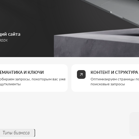
та
КА И КЛЮЧИ
КОНТЕНТ И СТРУКТУРА
апросы, покоторым вас уже
Оптимизируем страницы подсмысл и
ты
поисковые запросы
SEO - это канал, 
клиентов изпоиска
каждый отдельный
изнеса