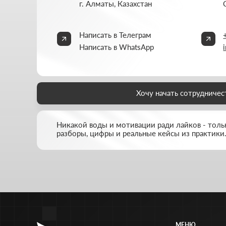
МЕНЮ
Главная
О студии
Услуги
Портфолио
FAQ
Блог
Контакты
© THRIVE SOLUTIONS, 2026
ИП Thrive Marketing Solutions ИНН 030316500026