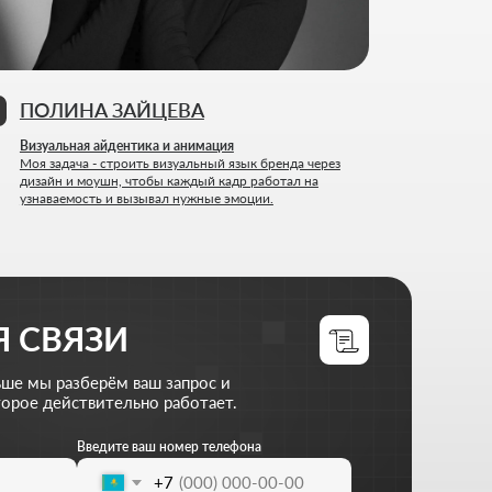
И
м ваш запрос и
льно работает.
те ваш номер телефона
+7
жите файлы (опционально)
d files
 ваш бизнес
олитикой конфиденциальности
оект