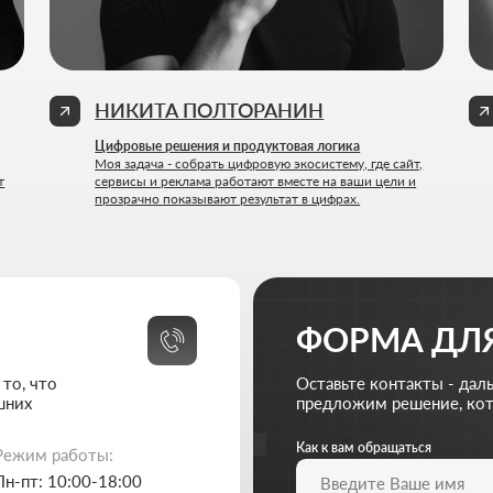
ФОРМА ДЛЯ СВЯЗ
Оставьте контакты - дальше мы разберё
предложим решение, которое действите
Как к вам обращаться
Введи
аботы:
10:00-18:00
выходной
Ваш Email
Прило
Ad
310-67-21
ive-solutions.net
Кратко опишите свой проект и то, чем занимается
Я согласен на обработку
персональных данных
и с
п
Обсудить пр