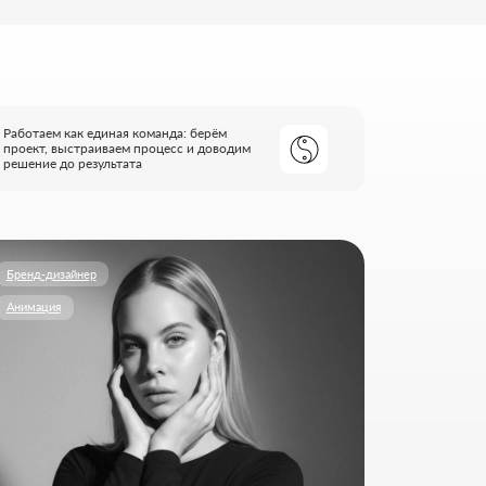
ЗАЙЦЕВА
ентика и анимация
роить визуальный язык бренда через
, чтобы каждый кадр работал на
 вызывал нужные эмоции.