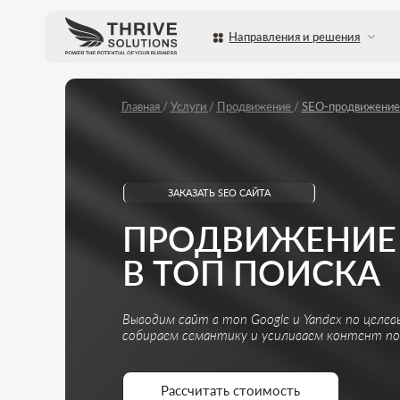
Направления и решения
Услуги
Главная
/
Услуги
/
Продвижение
/
SEO-продвижение сайта
ЗАКАЗАТЬ SEO САЙТА
ПРОДВИЖЕНИЕ СА
В ТОП ПОИСКА
Выводим сайт в топ Google и Yandex по целевым запр
собираем семантику и усиливаем контент под стаби
Рассчитать стоимость