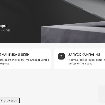
КА И ЦЕЛИ
ЗАПУСК КАМПАНИЙ
лючи, минус-слова и цели в
Настраиваем Поиск, сети РСЯ и
ретаргетинг сразу
Реклама в Yandex -
спроса через Поис
где Яндекс особен
са