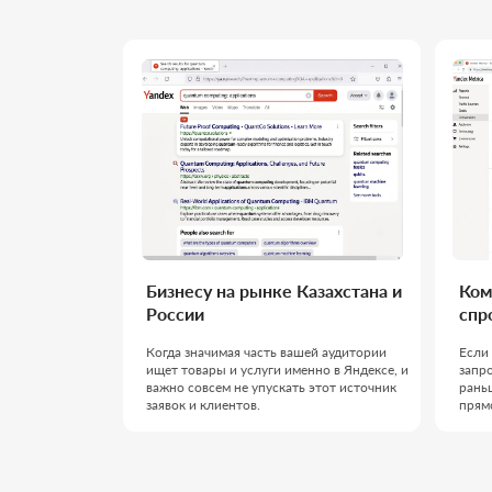
Бизнесу на рынке Казахстана и
Компаниям
России
спросом
Когда значимая часть вашей аудитории
Если клиенты 
ищет товары и услуги именно в Яндексе, и
запросы в поис
важно совсем не упускать этот источник
раньше конкур
заявок и клиентов.
прямо за заявк
ВАШ ПРОЕКТ БУДЕТ ВЕС
КОТОРАЯ ЗНАЕТ СВОЁ Д