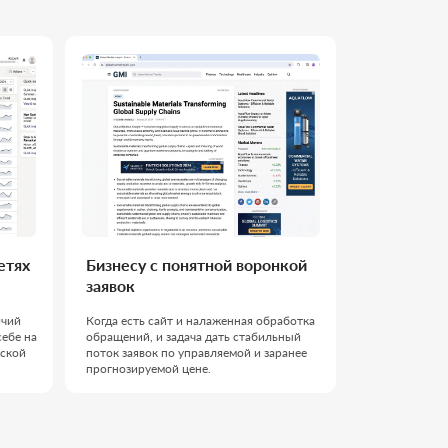
знесу с понятной воронкой
явок
да есть сайт и налаженная обработка
ащений, и задача дать стабильный
ок заявок по управляемой и заранее
гнозируемой цене.
ая команда: берём
аем процесс и доводим
тата