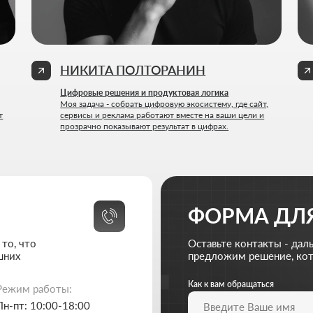
ФОРМА ДЛЯ СВЯЗ
Оставьте контакты - дальше мы разберё
предложим решение, которое действите
Как к вам обращаться
Введи
аботы:
10:00-18:00
выходной
Ваш Email
Прило
Ad
310-67-21
ive-solutions.net
Кратко опишите свой проект и то, чем занимается
Я согласен на обработку
персональных данных
и с
п
Обсудить пр