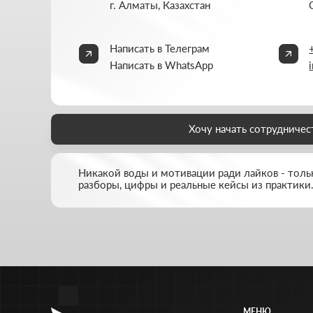
МЕНЮ
Главная
О студии
Услуги
Портфолио
FAQ
Блог
Контакты
© THRIVE SOLUTIONS, 2026
ИП Thrive Marketing Solutions ИНН 030316500026