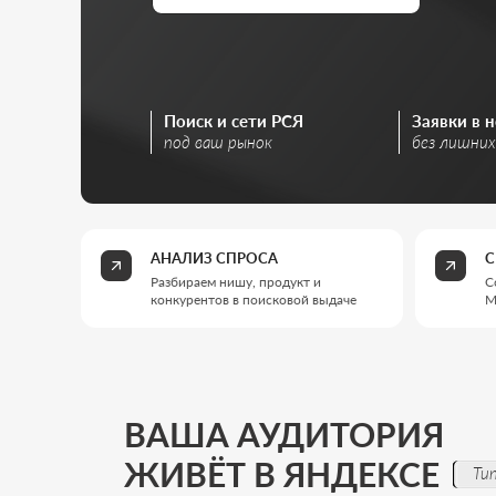
Поиск и сети РСЯ
Заявки в норме
под ваш рынок
без лишних трат
АНАЛИЗ СПРОСА
СЕМАНТИ
Разбираем нишу, продукт и
Собираем к
конкурентов в поисковой выдаче
Метрике
ВАША АУДИТОРИЯ
ЖИВЁТ В ЯНДЕКСЕ
Типы бизне