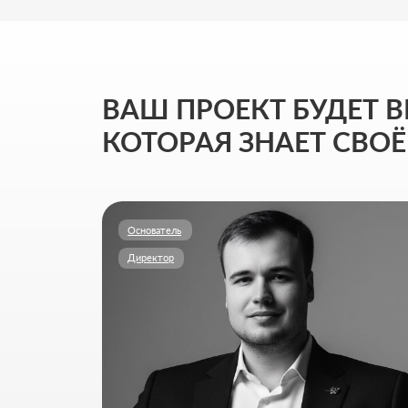
Основатель
Директор
АМИР ДУЛАТОВ
Стратегия и управление маркетингом
Моя цель - выстроить для вас маркетинг полного
цикла, который системно приводит клиентов, растит
бизнес и укрепляет позиции на рынке.