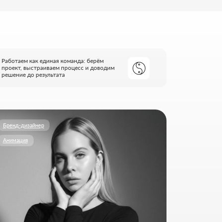
ЗАЙЦЕВА
ентика и анимация
роить визуальный язык бренда через
, чтобы каждый кадр работал на
 вызывал нужные эмоции.