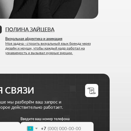
И
м ваш запрос и
льно работает.
те ваш номер телефона
+7
жите файлы (опционально)
d files
 ваш бизнес
олитикой конфиденциальности
оект