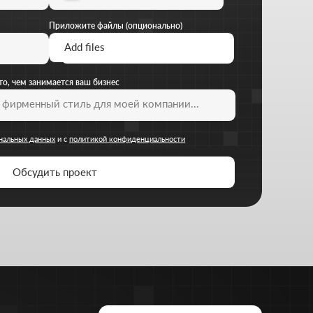
Расчитать стоимость
+7 727 310-67-21
Будние дни: 11:00 -19:00
info@thrive-solutions.net
Аспандиярова 60, Калкаман 2, г.
Алматы, Казахстан
RU
льных данных
Политика конфиденциальности