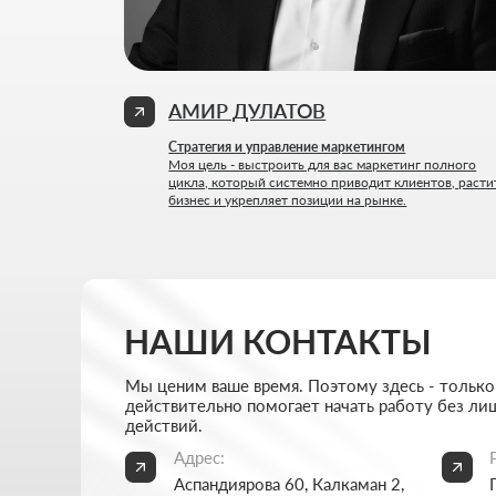
НАШИ КОНТАКТЫ
Мы ценим ваше время. Поэтому здесь - только то, что
действительно помогает начать работу без лишних
действий.
Адрес:
Режим р
Аспандиярова 60, Калкаман 2,
Пн-пт: 
г. Алматы, Казахстан
Сб-вс: 
Написать в Телеграм
+7 727 
Написать в WhatsApp
info@thr
Хочу начать сотрудничество
Никакой воды и мотивации ради лайков - только
разборы, цифры и реальные кейсы из практики.