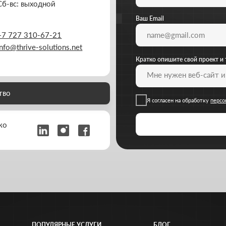
ПОПУЛЯРНЫЕ УСЛУГИ
БЛОГ
Создание лендингов
Как выбрать маркетинговое агентство
Создание корпоративных сайтов
Как структура сайта влияет на продажи
Создание интернет-магазинов
Каким должен быть сайт компании в 2026
Разработка 3D конфигураторов
SMM для бизнеса: клиенты из соцсетей
Разработка брендбука компании
Почему реклама не работает: 8 ошибок
Комплексный брендинг компании
Новые инструменты продвижения
Продвинутое ведение соцсетей
Как снизить стоимость заявки в рекламе
РАЗРАБОТАНО
THRIVE MARKETING SOLUTIONS INC.
Согласие на обработку персона
&
THRIVE MARKETING SOLUTIONS KZ