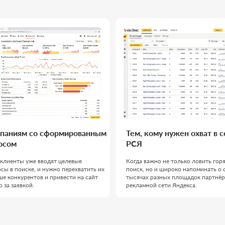
 со сформированным
Тем, кому нужен охват в сетях
Би
РСЯ
за
уже вводят целевые
Когда важно не только ловить горячий
Ког
ке, и нужно перехватить их
поиск, но и широко напоминать о себе на
обр
ентов и привести на сайт
тысячах разных площадок партнёрской
пот
ой.
рекламной сети Яндекса.
про
ТИ КОМАНДА,
Работаем как един
проект, выстраив
ЕЛО
решение до резуль
Наша команда