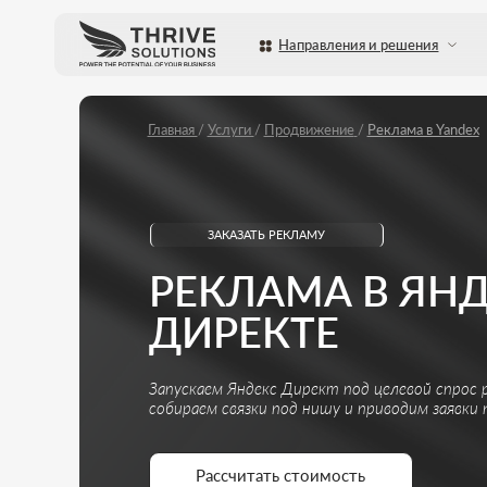
Направления и решения
Услуги
Главная
/
Услуги
/
Продвижение
/
Реклама в Yandex
ЗАКАЗАТЬ РЕКЛАМУ
РЕКЛАМА В ЯНДЕК
ДИРЕКТЕ
Запускаем Яндекс Директ под целевой спрос рынка: н
собираем связки под нишу и приводим заявки по разум
Рассчитать стоимость