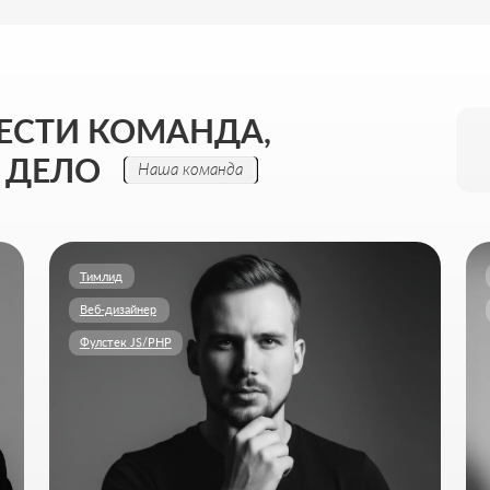
Тимлид
Бренд-дизайнер
Веб-дизайнер
Анимация
Фулстек JS/PHP
НИКИТА ПОЛТОРАНИН
ПОЛИНА 
Цифровые решения и продуктовая логика
Визуальная айд
Моя задача - собрать цифровую экосистему, где сайт,
Моя задача - ст
сервисы и реклама работают вместе на ваши цели и
дизайн и моушн
прозрачно показывают результат в цифрах.
узнаваемость и