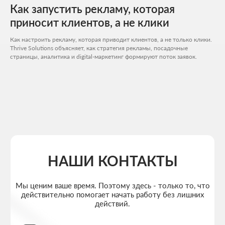
Как запустить рекламу, которая
приносит клиентов, а не клики
Как настроить рекламу, которая приводит клиентов, а не только клики.
Thrive Solutions объясняет, как стратегия рекламы, посадочные
Расчитать стоимость
страницы, аналитика и digital-маркетинг формируют поток заявок.
+7 727 310-67-21
Будние дни: 11:00 -19:00
info@thrive-solutions.net
Аспандиярова 60, Калкаман 2, г. Алматы, Казахстан
RU
МЕНЮ
ПОПУЛЯРНЫЕ УСЛУГИ
Главная
Создание лендингов
О студии
Создание корпоративных сайтов
Услуги
Создание интернет-магазинов
Портфолио
Разработка 3D конфигураторов
FAQ
Разработка брендбука компании