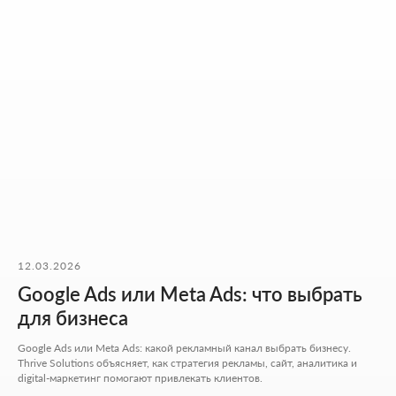
НАШИ КОНТАКТЫ
Мы ценим ваше время. Поэтому здесь - только то, что
действительно помогает начать работу без лишних
действий.
Адрес:
Аспандиярова 60, Калкаман 2,
г. Алматы, Казахстан
12.03.2026
Google Ads или Meta Ads: что выбрать
Режим работы:
Пн-пт: 10:00-18:00
для бизнеса
Сб-вс: выходной
Google Ads или Meta Ads: какой рекламный канал выбрать бизнесу.
+7 727 310-67-21
Thrive Solutions объясняет, как стратегия рекламы, сайт, аналитика и
info@thrive-solutions.net
digital-маркетинг помогают привлекать клиентов.