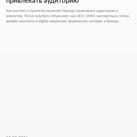
привлекать аудиторию
+7 727 310-67-21
info@thrive-solutions.net
Как контент-стратегия помогает бренду привлекать аудиторию и
клиентов. Thrive Solutions объясняет, как SEO, SMM, экспертные статьи,
дизайн контента и digital-маркетинг формируют интерес к бренду.
Написать в Телеграм
Написать в WhatsApp
Хочу начать сотрудничество
Никакой воды и мотивации ради
лайков - только разборы, цифры и
реальные кейсы из практики.
ФОРМА ДЛЯ СВЯЗИ
Оставьте контакты - дальше мы разберём ваш
запрос и предложим решение, которое
действительно работает.