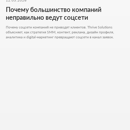
12.03.2026
Как к вам обращаться
Почему большинство компаний
неправильно ведут соцсети
Введите ваш номер телефона
Почему соцсети компаний не приводят клиентов. Thrive Solutions
+7
объясняет, как стратегия SMM, контент, реклама, дизайн профиля,
аналитика и digital-маркетинг превращают соцсети в канал заявок.
Ваш Email
Приложите файлы (опционально)
Add files
Кратко опишите свой проект и то, чем
занимается ваш бизнес
Я согласен на обработку
персональных данных
и с
политикой
конфиденциальности
Обсудить проект