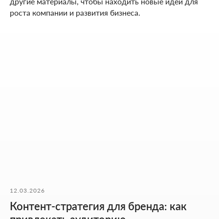
другие материалы, чтобы находить новые идеи для
роста компании и развития бизнеса.
НАШИ КОНТАКТЫ
Мы ценим ваше время. Поэтому здесь - только то, что
действительно помогает начать работу без лишних
действий.
Адрес:
Аспандиярова 60, Калкаман 2,
г. Алматы, Казахстан
Режим работы:
12.03.2026
Пн-пт: 10:00-18:00
Контент-стратегия для бренда: как
Сб-вс: выходной