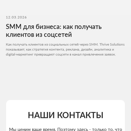
12.03.2026
SMM для бизнеса: как получать
клиентов из соцсетей
Как получать клиентов из социальных сетей через SMM. Thrive Solutions
Расчитать стоимость
показывает, как стратегия контента, реклама, дизайн, аналитика и
digital-маркетинг превращают соцсети в канал привлечения заявок.
+7 727 310-67-21
Будние дни: 11:00 -19:00
info@thrive-solutions.net
Аспандиярова 60, Калкаман 2, г. Алматы, Казахстан
RU
МЕНЮ
ПОПУЛЯРНЫЕ УСЛУГИ
Главная
Создание лендингов
О студии
Создание корпоративных сайтов
Услуги
Создание интернет-магазинов