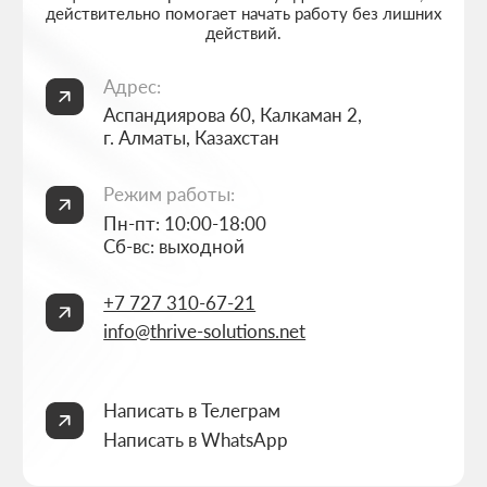
Портфолио
Разработка 3D конфигураторов
FAQ
Разработка брендбука компании
Блог
Комплексный брендинг компании
Контакты
Продвинутое ведение соцсетей
Политика конфиденциальности
Согласие на обработку персональных данных
ИП Thrive Marketing Solutions ИНН 030316500026
РАЗРАБОТАНО
THRIVE MARKETING SOLUTIONS INC.
&
THRIVE MARKETING SOLUTIONS KZ
© THRIVE SOLUTIONS, 2026