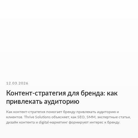
НАШИ КОНТАКТЫ
Мы ценим ваше время. Поэтому здесь - только то, что
действительно помогает начать работу без лишних
действий.
Адрес:
Аспандиярова 60, Калкаман 2,
г. Алматы, Казахстан
12.03.2026
Контент-стратегия для бренда: как
Режим работы:
Пн-пт: 10:00-18:00
привлекать аудиторию
Сб-вс: выходной
Как контент-стратегия помогает бренду привлекать аудиторию и
+7 727 310-67-21
клиентов. Thrive Solutions объясняет, как SEO, SMM, экспертные статьи,
info@thrive-solutions.net
дизайн контента и digital-маркетинг формируют интерес к бренду.
Написать в Телеграм