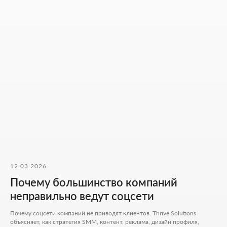
Написать в WhatsApp
Хочу начать сотрудничество
Никакой воды и мотивации ради
лайков - только разборы, цифры и
реальные кейсы из практики.
ФОРМА ДЛЯ СВЯЗИ
Оставьте контакты - дальше мы разберём ваш
запрос и предложим решение, которое
12.03.2026
действительно работает.
Почему большинство компаний
Как к вам обращаться
неправильно ведут соцсети
Почему соцсети компаний не приводят клиентов. Thrive Solutions
объясняет, как стратегия SMM, контент, реклама, дизайн профиля,
Введите ваш номер телефона