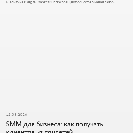
аналитика и digital-маркетинг превращают соцсети в канал заявок.
+7
Ваш Email
Приложите файлы (опционально)
Add files
Кратко опишите свой проект и то, чем
занимается ваш бизнес
Я согласен на обработку
персональных данных
и с
политикой
конфиденциальности
Обсудить проект
12.03.2026
SMM для бизнеса: как получать
клиентов из соцсетей