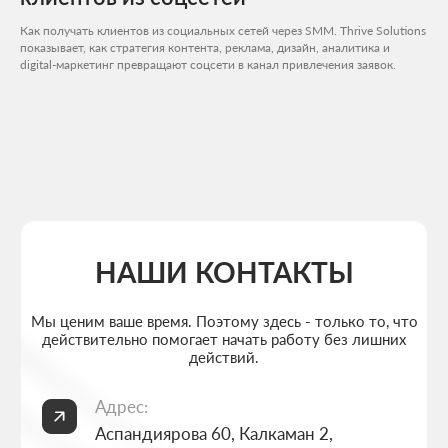
Как получать клиентов из социальных сетей через SMM. Thrive Solutions
показывает, как стратегия контента, реклама, дизайн, аналитика и
digital-маркетинг превращают соцсети в канал привлечения заявок.
Расчитать стоимость
+7 727 310-67-21
Будние дни: 11:00 -19:00
info@thrive-solutions.net
Аспандиярова 60, Калкаман 2, г. Алматы, Казахстан
RU
МЕНЮ
ПОПУЛЯРНЫЕ УСЛУГИ
Главная
Создание лендингов
О студии
Создание корпоративных сайтов
Услуги
Создание интернет-магазинов
Портфолио
Разработка 3D конфигураторов
FAQ
Разработка брендбука компании
Блог
Комплексный брендинг компании
Контакты
Продвинутое ведение соцсетей