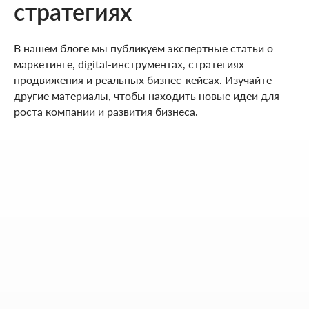
стратегиях
В нашем блоге мы публикуем экспертные статьи о
маркетинге, digital-инструментах, стратегиях
продвижения и реальных бизнес-кейсах. Изучайте
другие материалы, чтобы находить новые идеи для
роста компании и развития бизнеса.
НАШИ КОНТАКТЫ
Мы ценим ваше время. Поэтому здесь - только то, что
действительно помогает начать работу без лишних
действий.
Адрес:
Аспандиярова 60, Калкаман 2,
г. Алматы, Казахстан