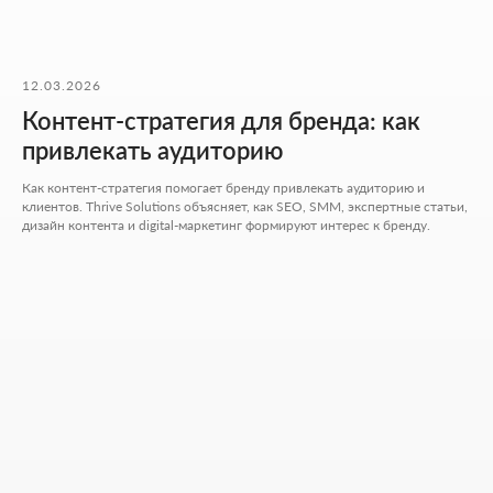
Режим работы:
Пн-пт: 10:00-18:00
Сб-вс: выходной
12.03.2026
+7 727 310-67-21
Контент-стратегия для бренда: как
info@thrive-solutions.net
привлекать аудиторию
Как контент-стратегия помогает бренду привлекать аудиторию и
Написать в Телеграм
клиентов. Thrive Solutions объясняет, как SEO, SMM, экспертные статьи,
Написать в WhatsApp
дизайн контента и digital-маркетинг формируют интерес к бренду.
Хочу начать сотрудничество
Никакой воды и мотивации ради
лайков - только разборы, цифры и
реальные кейсы из практики.