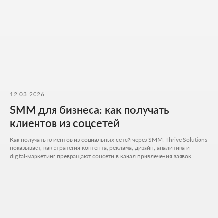
Я согласен на обработку
персональных данных
и с
политикой
конфиденциальности
Обсудить проект
12.03.2026
SMM для бизнеса: как получать
клиентов из соцсетей
Расчитать стоимость
Как получать клиентов из социальных сетей через SMM. Thrive Solutions
+7 727 310-67-21
показывает, как стратегия контента, реклама, дизайн, аналитика и
Будние дни: 11:00 -19:00
digital-маркетинг превращают соцсети в канал привлечения заявок.
info@thrive-solutions.net
Аспандиярова 60, Калкаман 2, г. Алматы, Казахстан
RU
МЕНЮ
ПОПУЛЯРНЫЕ УСЛУГИ