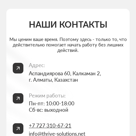
Главная
Создание лендингов
О студии
Создание корпоративных сайтов
Услуги
Создание интернет-магазинов
Портфолио
Разработка 3D конфигураторов
FAQ
Разработка брендбука компании
Блог
Комплексный брендинг компании
Контакты
Продвинутое ведение соцсетей
Политика конфиденциальности
Согласие на обработку персональных данных
ИП Thrive Marketing Solutions ИНН 030316500026
РАЗРАБОТАНО
THRIVE MARKETING SOLUTIONS INC.
&
THRIVE MARKETING SOLUTIONS KZ
© THRIVE SOLUTIONS, 2026