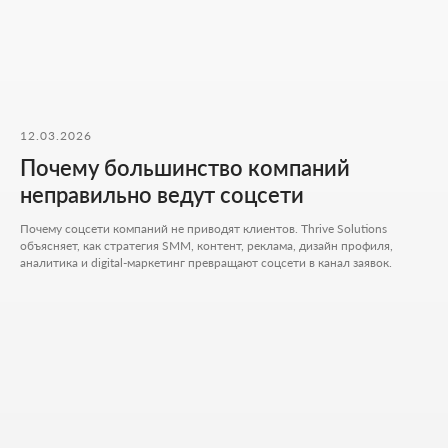
ФОРМА ДЛЯ СВЯЗИ
Оставьте контакты - дальше мы разберём ваш
запрос и предложим решение, которое
действительно работает.
Как к вам обращаться
12.03.2026
Почему большинство компаний
Введите ваш номер телефона
неправильно ведут соцсети
+7
Почему соцсети компаний не приводят клиентов. Thrive Solutions
Ваш Email
объясняет, как стратегия SMM, контент, реклама, дизайн профиля,
аналитика и digital-маркетинг превращают соцсети в канал заявок.
Приложите файлы (опционально)
Add files
Кратко опишите свой проект и то, чем
занимается ваш бизнес