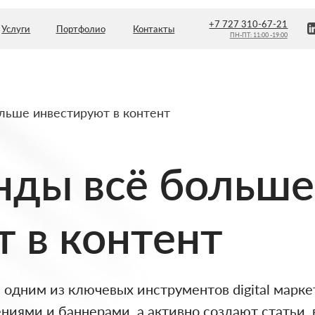
+7 727 310-67-21
Портфолио
Контакты
ПН-ПТ: 11:00 -19:00
льше инвестируют в контент
нды всё больше
 в контент
 одним из ключевых инструментов digital марк
иями и баннерами, а активно создают статьи, 