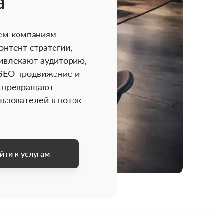
а
ем компаниям
онтент стратегии,
ивлекают аудиторию,
SEO продвижение и
о превращают
льзователей в поток
йти к услугам