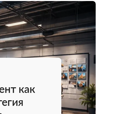
ент как
тегия