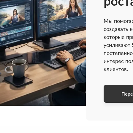
рост
Мы помога
создавать к
которые пр
усиливают 
постепенн
интерес по
клиентов.
Пере